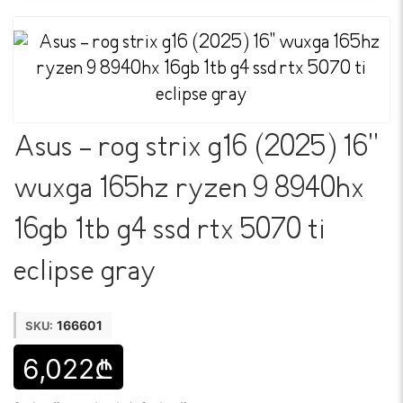
Asus - rog strix g16 (2025) 16''
wuxga 165hz ryzen 9 8940hx
16gb 1tb g4 ssd rtx 5070 ti
eclipse gray
166601
SKU:
6,022₾