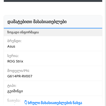
დამატებითი მახასიათებლები
ᲖᲝᲒᲐᲓᲘ ᲘᲜᲤᲝᲠᲛᲐᲪᲘᲐ
ბრენდი:
Asus
სერია:
ROG Strix
მოდელი/PN:
G614PR-RV007
ტიპი:
გეიმინგი
ნათება:
👇 სრული მახასიათებლების ნახვა
დიახ