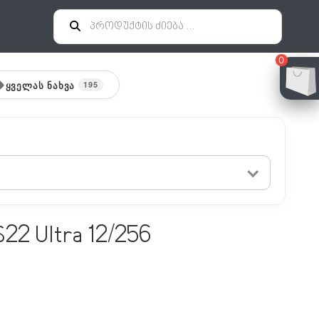
0
ᲧᲕᲔᲚᲐᲡ ᲜᲐᲮᲕᲐ
195
22 Ultra 12/256