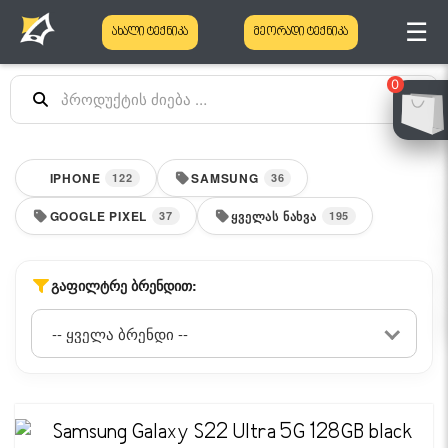
☰
ახალი ტექნიკა
მეორადი ტექნიკა
0
IPHONE
SAMSUNG
122
36
GOOGLE PIXEL
ᲧᲕᲔᲚᲐᲡ ᲜᲐᲮᲕᲐ
37
195
ᲒᲐᲤᲘᲚᲢᲠᲔ ᲑᲠᲔᲜᲓᲘᲗ: