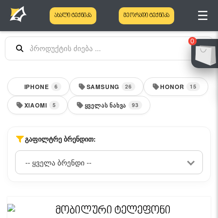
☰
ახალი ტექნიკა
მეორადი ტექნიკა
0
IPHONE
SAMSUNG
HONOR
6
26
15
XIAOMI
ᲧᲕᲔᲚᲐᲡ ᲜᲐᲮᲕᲐ
5
93
ᲒᲐᲤᲘᲚᲢᲠᲔ ᲑᲠᲔᲜᲓᲘᲗ: