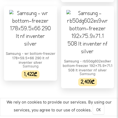
ნაწრთობი მინა
კარის სათავსო:
6
ბოსტნეულის კალათების რაოდენობა:
2
კვერცხის კონტეინერი:
დიახ
Samsung - wr bottom-freezer
178x59.5x66 290 lt nf
Samsung - rb50dg602es9wr
ᲡᲐᲧᲘᲜᲣᲚᲘᲡ ᲛᲐᲮᲐᲡᲘᲐᲗᲔᲑᲚᲔᲑᲘ
inventer silver
bottom-freezer 192x75.9x71.1
Samsung
508 lt inventer nf silver
საყინულის მდებარეობა:
1,422₾
Samsung
ქვედა
2,409₾
მშრალი ყინვა:
დიახ
We rely on cookies to provide our services. By using our
ყინულის ლღვობის სისტემა:
services, you agree to our use of cookies.
OK
ავტომატური