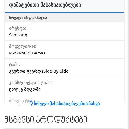
დამატებითი მახასიათებლები
ᲖᲝᲒᲐᲓᲘ ᲘᲜᲤᲝᲠᲛᲐᲪᲘᲐ
ბრენდი:
Samsung
მოდელი/PN:
RS62R5031B4/WT
ტიპი:
გვერდი-გვერდ (Side-By-Side)
კონსტრუქციის ტიპი:
ცალკე მდგომი
ძრავის ტიპი:
👇 სრული მახასიათებლების ნახვა
ციფრული ინვერტერული ძრავი
მსგავსი პროდუქტები
ᲛᲐᲪᲘᲕᲠᲘᲡ ᲛᲐᲮᲐᲡᲘᲐᲗᲔᲑᲚᲔᲑᲘ
კამერების რაოდენობა: