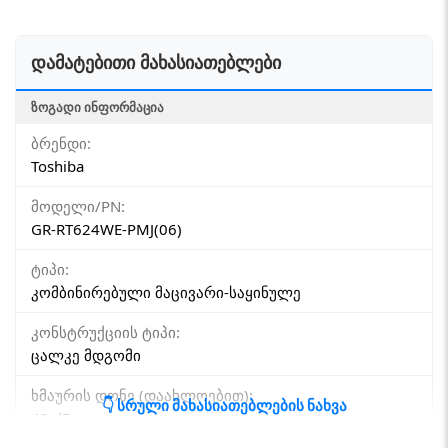
დამატებითი მახასიათებლები
ᲖᲝᲒᲐᲓᲘ ᲘᲜᲤᲝᲠᲛᲐᲪᲘᲐ
ბრენდი:
Toshiba
მოდელი/PN:
GR-RT624WE-PMJ(06)
ტიპი:
კომბინირებული მაცივარი-საყინულე
კონსტრუქციის ტიპი:
ცალკე მდგომი
ხმაურის დონე (დაახლოებით):
👇 სრული მახასიათებლების ნახვა
43 dB