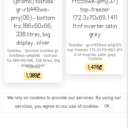
მშრალი ყინვა:
დიახ
საყინულის თაროს რაოდენობა:
1
ყინულის კუბების ფორმა:
დიახ
Toshiba - gr-rt559we-pmj(37)
top-freezer 172.3x70x69.1 411
Toshiba - (promo) toshiba gr-
lt nf inverter satin grey
საყინულის კარის სათავსო:
rb449we-pmj(06) - bottom
Toshiba
frz,186x60x66, 338 litres, big
2
display, silver
Toshiba
1,476₾
ᲡᲘᲛᲫᲚᲐᲕᲠᲔ
1,389₾
ენერგიის წლიური მოხმარება:
292 kW
We rely on cookies to provide our services. By using our
ᲢᲔᲕᲐᲓᲝᲑᲐ/ᲛᲝᲪᲣᲚᲝᲑᲐ
services, you agree to our use of cookies.
OK
ჯამური მოცულობა:
463 L