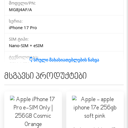
მოდელი/PN:
MG8J4AF/A
სერია:
iPhone 17 Pro
SIM ტიპი:
Nano-SIM + eSIM
ტექნოლოგია:
👇 სრული მახასიათებლების ნახვა
GSM / CDMA / HSPA / EVDO / LTE / 5G
მსგავსი პროდუქტები
ᲥᲡᲔᲚᲘ
4G (LTE):
დიახ
5G:
დიახ
eSIM:
დიახ