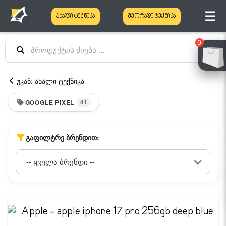
☰
ახალი ტექნიკა
მეორადი ტექნიკა
0
უკან: ახალი ტექნიკა
GOOGLE PIXEL
41
ᲒᲐᲤᲘᲚᲢᲠᲔ ᲑᲠᲔᲜᲓᲘᲗ: