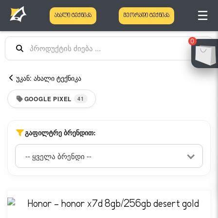
☰
ახალი ტექნიკა
მეორადი ტექნიკა
0
უკან: ახალი ტექნიკა
GOOGLE PIXEL
41
ᲒᲐᲤᲘᲚᲢᲠᲔ ᲑᲠᲔᲜᲓᲘᲗ: