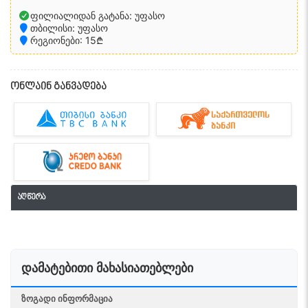
ფილიალიდან გატანა: უფასო
თბილისი: უფასო
რეგიონები: 15₾
ონლაინ განვადება
აღწერა
დამატებითი მახასიათებლები
ᲖᲝᲒᲐᲓᲘ ᲘᲜᲤᲝᲠᲛᲐᲪᲘᲐ