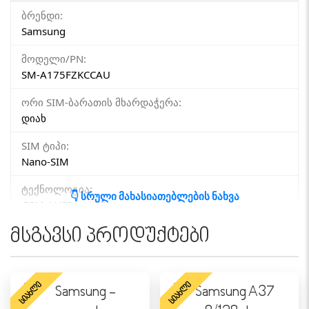
ბრენდი:
Samsung
მოდელი/PN:
SM-A175FZKCCAU
ორი SIM-ბარათის მხარდაჭერა:
დიახ
SIM ტიპი:
Nano-SIM
ტექნოლოგია:
👇 სრული მახასიათებლების ნახვა
GSM / HSPA / LTE
მსგავსი პროდუქტები
ᲥᲡᲔᲚᲘ
4G (LTE):
დიახ
ᲡᲘᲐᲮᲚᲔ
ᲡᲘᲐᲮᲚᲔ
5G: