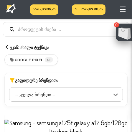
☰
ახალი ტექნიკა
მეორადი ტექნიკა
0
უკან: ახალი ტექნიკა
GOOGLE PIXEL
41
ᲒᲐᲤᲘᲚᲢᲠᲔ ᲑᲠᲔᲜᲓᲘᲗ: