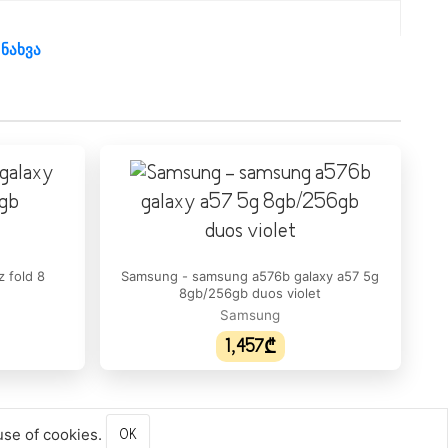
 ნახვა
დიახ
დიახ
დიახ
21:9
 fold 8
Samsung - samsung a576b galaxy a57 5g
OLED, 120Hz, 2600 nits (peak), 4.1 inches, 948 x 1048
8gb/256gb duos violet
pixels (Gorilla Glass Victus 2)
Samsung
დიახ
1,457₾
6.9"
2520 x 1080
use of cookies.
OK