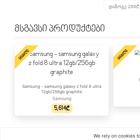
დაზოგე 200₾
ᲥᲡᲔᲚᲘ
მსგავსი პროდუქტები
4G (LTE):
5G:
ᲡᲘᲐᲮᲚᲔ
ᲡᲘᲐᲮᲚᲔ
eSIM:
ᲔᲙᲠᲐᲜᲘ
ეკრანის ფორ
Samsung - samsung galaxy z fold 8 ultra
ეკრანის დაცვ
12gb/256gb graphite
Samsung
HDR მხარდაჭ
5,614₾
დიაგონალი:
გარჩევადობა
We rely on cookies to