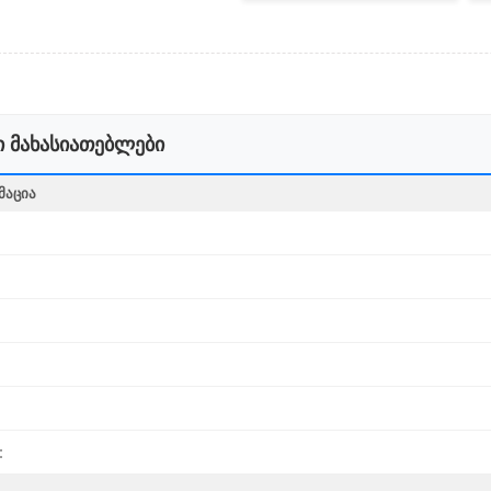
 მახასიათებლები
ᲛᲐᲪᲘᲐ
: