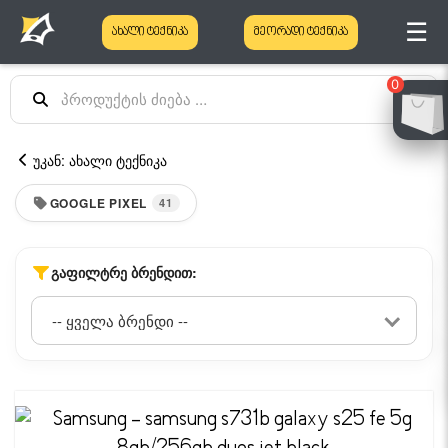
☰
ახალი ტექნიკა
მეორადი ტექნიკა
0
უკან: ახალი ტექნიკა
GOOGLE PIXEL
41
ᲒᲐᲤᲘᲚᲢᲠᲔ ᲑᲠᲔᲜᲓᲘᲗ: