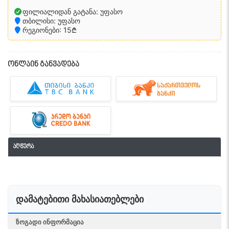
ფილიალიდან გატანა: უფასო
თბილისი: უფასო
რეგიონები: 15₾
ონლაინ განვადება
აღწერა
დამატებითი მახასიათებლები
ᲖᲝᲒᲐᲓᲘ ᲘᲜᲤᲝᲠᲛᲐᲪᲘᲐ