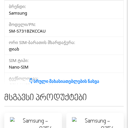
ბრენდი:
Samsung
მოდელი/PN:
SM-S731BZKCCAU
ორი SIM-ბარათის მხარდაჭერა:
დიახ
SIM ტიპი:
Nano-SIM
ტექნოლოგია:
👇 სრული მახასიათებლების ნახვა
GSM / HSPA / LTE / 5G
მსგავსი პროდუქტები
ᲥᲡᲔᲚᲘ
4G (LTE):
დიახ
5G: