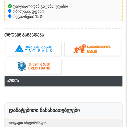
ფილიალიდან გატანა: უფასო
თბილისი: უფასო
რეგიონები: 15₾
ონლაინ განვადება
აღწერა
დამატებითი მახასიათებლები
ᲖᲝᲒᲐᲓᲘ ᲘᲜᲤᲝᲠᲛᲐᲪᲘᲐ