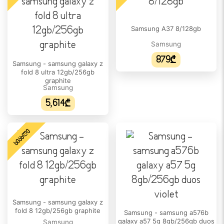
მაღაზიაში:
ᲥᲡᲔᲚᲘ
Samsung A37 8/128gb
2G:
Samsung
დიახ
879₾
Samsung - samsung galaxy z
3G:
fold 8 ultra 12gb/256gb
graphite
დიახ
Samsung
5,614₾
4G (LTE):
დიახ
ᲡᲘᲐᲮᲚᲔ
4.5G (LTE-A):
დიახ
5G:
დიახ
eSIM:
Samsung - samsung galaxy z
დიახ
fold 8 12gb/256gb graphite
Samsung - samsung a576b
galaxy a57 5g 8gb/256gb duos
Samsung