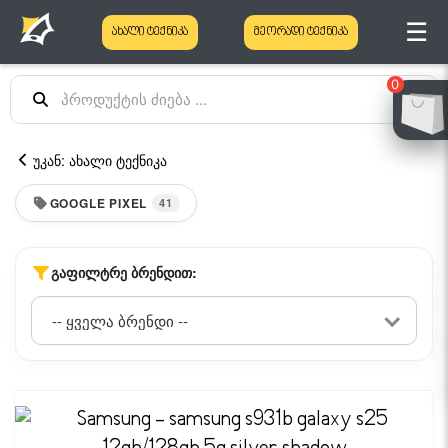
☰
ახალი ტექნიკა
მეორადი ტექნიკა
0
უკან: ახალი ტექნიკა
GOOGLE PIXEL
41
ᲒᲐᲤᲘᲚᲢᲠᲔ ᲑᲠᲔᲜᲓᲘᲗ: