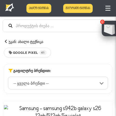
☰
ახალი ტექნიკა
მეორადი ტექნიკა
0
უკან: ახალი ტექნიკა
GOOGLE PIXEL
41
ᲒᲐᲤᲘᲚᲢᲠᲔ ᲑᲠᲔᲜᲓᲘᲗ: