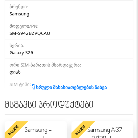
ბრენდი:
Samsung
მოდელი/PN:
SM-S942BZVQCAU
სერია:
Galaxy S26
ორი SIM-ბარათის მხარდაჭერა:
დიახ
SIM ტიპი:
👇 სრული მახასიათებლების ნახვა
Dual SIM, eSIM
მსგავსი პროდუქტები
ტექნოლოგია:
GSM / HSPA / LTE / 5G
დაზოგე 200₾-დან Trade-in პროგრამით, მხოლოდ
ᲡᲘᲐᲮᲚᲔ
ᲡᲘᲐᲮᲚᲔ
მაღაზიაში: