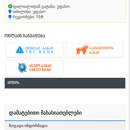
ფილიალიდან გატანა: უფასო
თბილისი: უფასო
რეგიონები: 15₾
ონლაინ განვადება
აღწერა
დამატებითი მახასიათებლები
ᲖᲝᲒᲐᲓᲘ ᲘᲜᲤᲝᲠᲛᲐᲪᲘᲐ