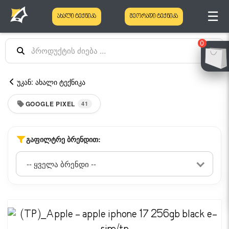
☰
ახალი ტექნიკა
მეორადი ტექნიკა
0
უკან: ახალი ტექნიკა
GOOGLE PIXEL
41
ᲒᲐᲤᲘᲚᲢᲠᲔ ᲑᲠᲔᲜᲓᲘᲗ: