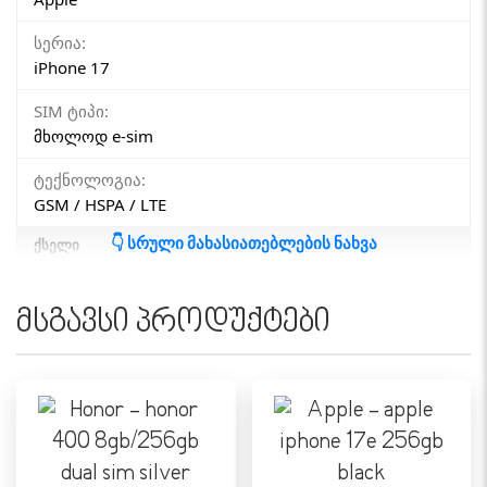
სერია:
iPhone 17
SIM ტიპი:
მხოლოდ e-sim
ტექნოლოგია:
GSM / HSPA / LTE
👇 სრული მახასიათებლების ნახვა
ᲥᲡᲔᲚᲘ
4G (LTE):
დიახ
მსგავსი პროდუქტები
5G:
დიახ
eSIM:
მხოლოდ E-sim
ᲔᲙᲠᲐᲜᲘ