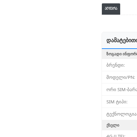
აღწერა
დამატებითი
ᲖᲝᲒᲐᲓᲘ ᲘᲜᲤᲝᲠ
ბრენდი:
მოდელი/PN:
ორი SIM-ბარ
SIM ტიპი:
ტექნოლოგია
ᲥᲡᲔᲚᲘ
4G (LTE):