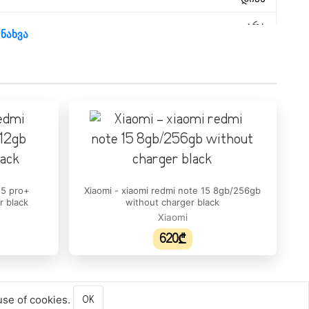
არა
 ნახვა
არა
20:9
არა
Corning Gorilla Glass 3
6.9"
15 pro+
Xiaomi - xiaomi redmi note 15 8gb/256gb
r black
without charger black
1600 × 720
Xiaomi
620₾
254 ppi
IPS LCD
120 Hz
use of cookies.
OK