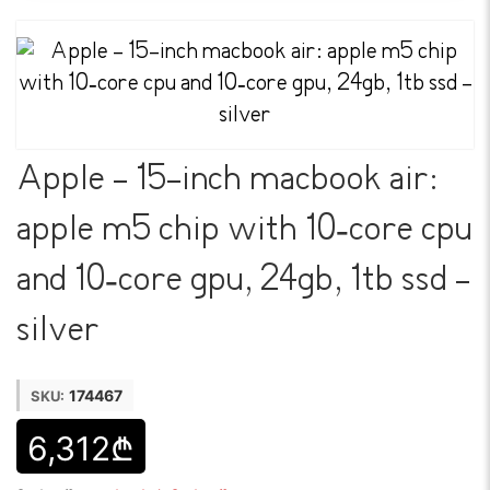
Apple - 15-inch macbook air:
apple m5 chip with 10‑core cpu
and 10‑core gpu, 24gb, 1tb ssd -
silver
174467
SKU:
6,312₾