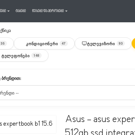
ნები
ტაბები
წესები და პირობები
ექნიკა
ᲙᲝᲜᲓᲘᲪᲘᲝᲜᲔᲠᲘ
ᲢᲔᲚᲔᲕᲘᲖᲝᲠᲘ
35
47
93
 ᲢᲔᲚᲔᲤᲝᲜᲔᲑᲘ
148
 ᲑᲠᲔᲜᲓᲘᲗ:
Asus - asus exper
512gb ssd integra