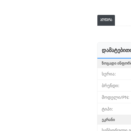
აღწერა
დამატებითი
ᲖᲝᲒᲐᲓᲘ ᲘᲜᲤᲝᲠ
სერია:
ბრენდი:
მოდელი/PN:
ტიპი:
ᲔᲙᲠᲐᲜᲘ
სენსორული ე