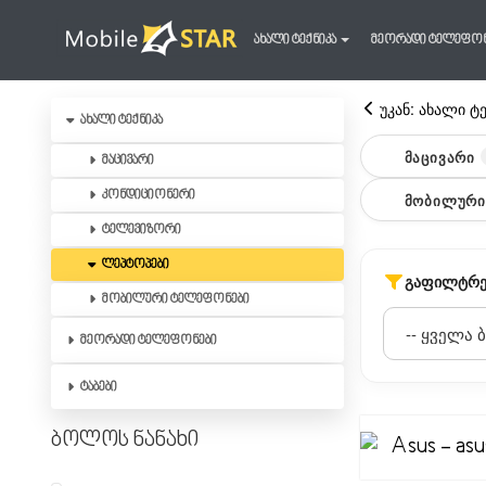
ახალი ტექნიკა
მეორადი ტელეფო
უკან: ახალი ტ
ახალი ტექნიკა
ᲛᲐᲪᲘᲕᲐᲠᲘ
მაცივარი
კონდიციონერი
ᲛᲝᲑᲘᲚᲣᲠᲘ
ტელევიზორი
ლეპტოპები
ᲒᲐᲤᲘᲚᲢᲠᲔ
მობილური ტელეფონები
მეორადი ტელეფონები
ტაბები
ბოლოს ნანახი