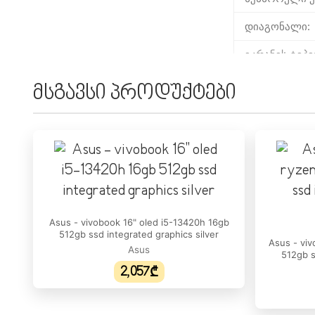
დიაგონალი:
ეკრანის ტიპი
გარჩევადობა
მსგავსი პროდუქტები
განახლების ს
სიკაშკაშე:
ეკრანის ფორ
DCI-P3 ფერთ
ᲞᲠᲝᲪᲔᲡᲝᲠᲘ
Asus - vivobook 16" oled i5-13420h 16gb
512gb ssd integrated graphics silver
Asus - viv
პროცესორის/
Asus
512gb s
2,057₾
პროცესორის
ბირთვების რ