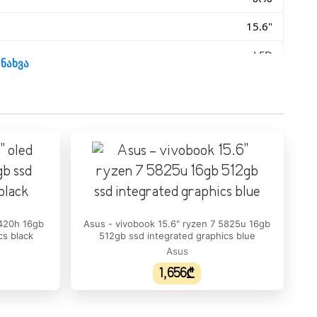
15.6"
LED
 ნახვა
1920 x 1080
60 Hz
300 nits
16 : 9
N/A
3420h 16gb
Asus - vivobook 15.6" ryzen 7 5825u 16gb
cs black
512gb ssd integrated graphics blue
Intel Core i5
Asus
1,656₾
1334U
10