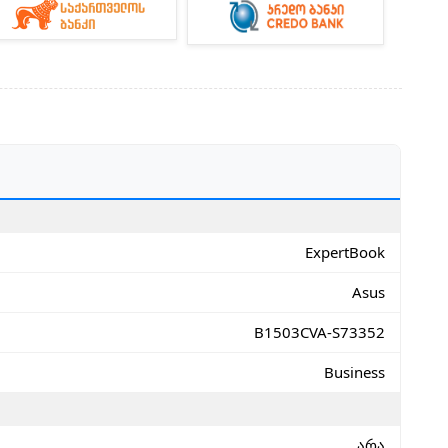
ExpertBook
Asus
B1503CVA-S73352
Business
არა