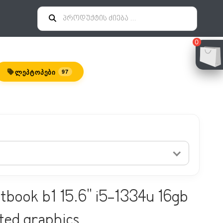
0
ᲚᲔᲞᲢᲝᲞᲔᲑᲘ
97
tbook b1 15.6" i5-1334u 16gb
ted graphics