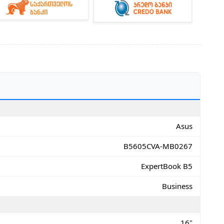
Asus
B5605CVA-MB0267
ExpertBook B5
Business
16"