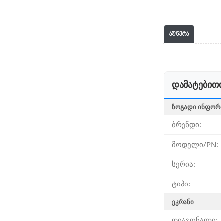
აღწერა
დამატებითი
ᲖᲝᲒᲐᲓᲘ ᲘᲜᲤᲝᲠ
ბრენდი:
მოდელი/PN:
სერია:
ტიპი:
ᲔᲙᲠᲐᲜᲘ
დიაგონალი: