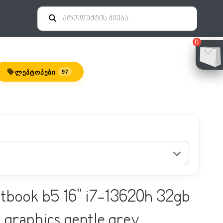
0
ᲚᲔᲞᲢᲝᲞᲔᲑᲘ
97
rtbook b5 16" i7-13620h 32gb
d graphics gentle grey