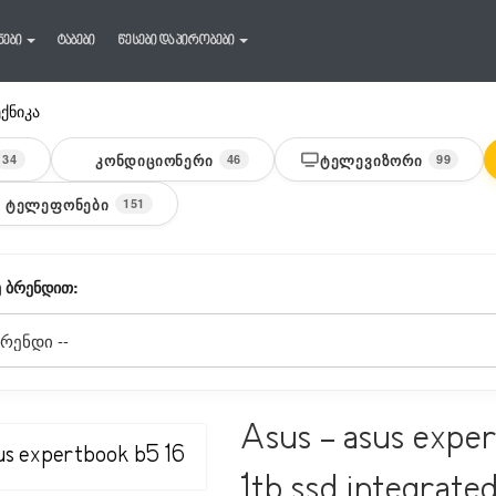
ნები
ტაბები
წესები და პირობები
ექნიკა
ᲙᲝᲜᲓᲘᲪᲘᲝᲜᲔᲠᲘ
ᲢᲔᲚᲔᲕᲘᲖᲝᲠᲘ
34
46
99
 ᲢᲔᲚᲔᲤᲝᲜᲔᲑᲘ
151
 ᲑᲠᲔᲜᲓᲘᲗ:
Asus - asus expe
1tb ssd integrate