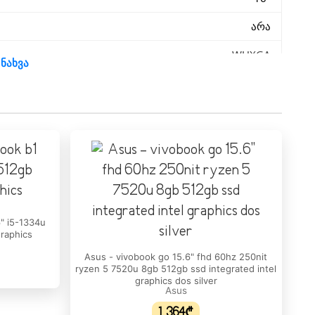
არა
WUXGA
 ნახვა
1920 x 1200
60 Hz
300 nits
16 : 10
არა
" i5-1334u
graphics
Intel Core i7
Asus - vivobook go 15.6" fhd 60hz 250nit
ryzen 5 7520u 8gb 512gb ssd integrated intel
13620H
graphics dos silver
Asus
10
1,364₾