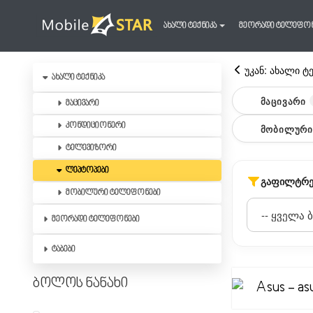
ახალი ტექნიკა
მეორადი ტელეფო
უკან: ახალი ტ
ახალი ტექნიკა
ᲛᲐᲪᲘᲕᲐᲠᲘ
მაცივარი
კონდიციონერი
ᲛᲝᲑᲘᲚᲣᲠᲘ
ტელევიზორი
ლეპტოპები
ᲒᲐᲤᲘᲚᲢᲠᲔ
მობილური ტელეფონები
მეორადი ტელეფონები
ტაბები
ბოლოს ნანახი