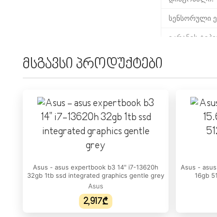
სენსორული ე
ეკრანის ტიპი
გარჩევადობა
მსგავსი პროდუქტები
განახლების ს
სიკაშკაშე:
ეკრანის ფორ
DCI-P3 ფერთ
ᲞᲠᲝᲪᲔᲡᲝᲠᲘ
Asus - asus expertbook b3 14" i7-13620h
Asus - asus
პროცესორის/
32gb 1tb ssd integrated graphics gentle grey
16gb 51
Asus
პროცესორის
2,917₾
ბირთვების რ