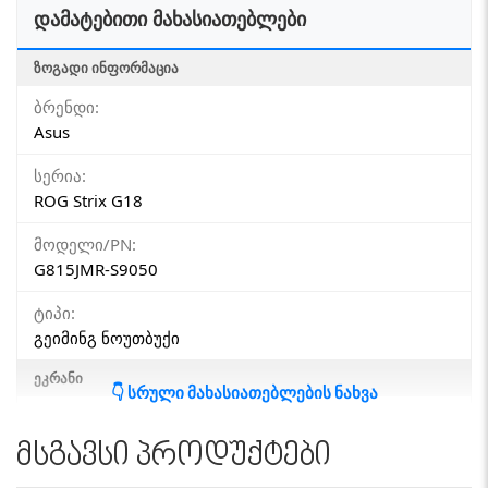
დამატებითი მახასიათებლები
ᲖᲝᲒᲐᲓᲘ ᲘᲜᲤᲝᲠᲛᲐᲪᲘᲐ
ბრენდი:
Asus
სერია:
ROG Strix G18
მოდელი/PN:
G815JMR-S9050
ტიპი:
გეიმინგ ნოუთბუქი
ᲔᲙᲠᲐᲜᲘ
👇 სრული მახასიათებლების ნახვა
სენსორული ეკრანი:
არა
მსგავსი პროდუქტები
დიაგონალი: