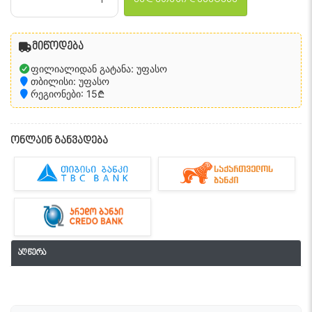
მიწოდება
ფილიალიდან გატანა: უფასო
თბილისი: უფასო
რეგიონები: 15₾
ონლაინ განვადება
აღწერა