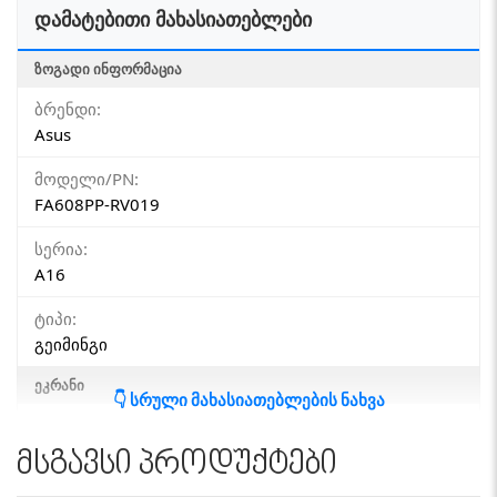
დამატებითი მახასიათებლები
ᲖᲝᲒᲐᲓᲘ ᲘᲜᲤᲝᲠᲛᲐᲪᲘᲐ
ბრენდი:
Asus
მოდელი/PN:
FA608PP-RV019
სერია:
A16
ტიპი:
გეიმინგი
ᲔᲙᲠᲐᲜᲘ
👇 სრული მახასიათებლების ნახვა
დიაგონალი:
16"
მსგავსი პროდუქტები
სენსორული ეკრანი: