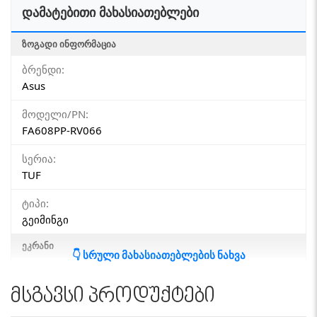
დამატებითი მახასიათებლები
ᲖᲝᲒᲐᲓᲘ ᲘᲜᲤᲝᲠᲛᲐᲪᲘᲐ
ბრენდი:
Asus
მოდელი/PN:
FA608PP-RV066
სერია:
TUF
ტიპი:
გეიმინგი
ᲔᲙᲠᲐᲜᲘ
👇 სრული მახასიათებლების ნახვა
დიაგონალი:
16"
მსგავსი პროდუქტები
სენსორული ეკრანი: