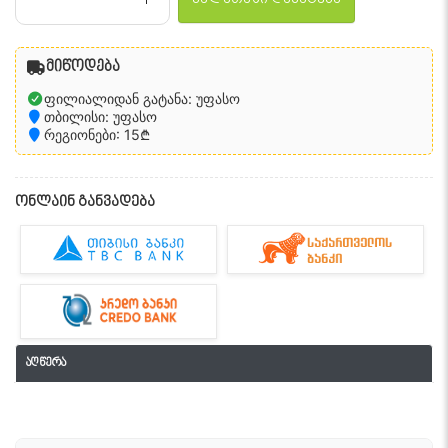
მიწოდება
ფილიალიდან გატანა: უფასო
თბილისი: უფასო
რეგიონები: 15₾
ონლაინ განვადება
აღწერა