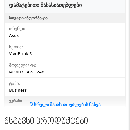
დამატებითი მახასიათებლები
ᲖᲝᲒᲐᲓᲘ ᲘᲜᲤᲝᲠᲛᲐᲪᲘᲐ
ბრენდი:
Asus
სერია:
VivoBook S
მოდელი/PN:
M3607HA-SH248
ტიპი:
Business
ᲔᲙᲠᲐᲜᲘ
👇 სრული მახასიათებლების ნახვა
დიაგონალი:
16"
მსგავსი პროდუქტები
სენსორული ეკრანი: