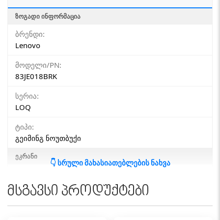
ᲖᲝᲒᲐᲓᲘ ᲘᲜᲤᲝᲠᲛᲐᲪᲘᲐ
ბრენდი:
Lenovo
მოდელი/PN:
83JE018BRK
სერია:
LOQ
ტიპი:
გეიმინგ ნოუთბუქი
ᲔᲙᲠᲐᲜᲘ
👇 სრული მახასიათებლების ნახვა
დიაგონალი:
15.6"
მსგავსი პროდუქტები
სენსორული ეკრანი:
არა