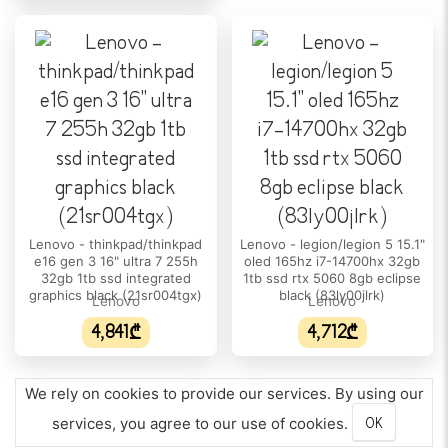
Lenovo - thinkpad/thinkpad
Lenovo - legion/legion 5 15.1"
e16 gen 3 16" ultra 7 255h
oled 165hz i7-14700hx 32gb
32gb 1tb ssd integrated
1tb ssd rtx 5060 8gb eclipse
graphics black (21sr004tgx)
black (83ly00jlrk)
Lenovo
Lenovo
4,841₾
4,712₾
We rely on cookies to provide our services. By using our
services, you agree to our use of cookies.
OK