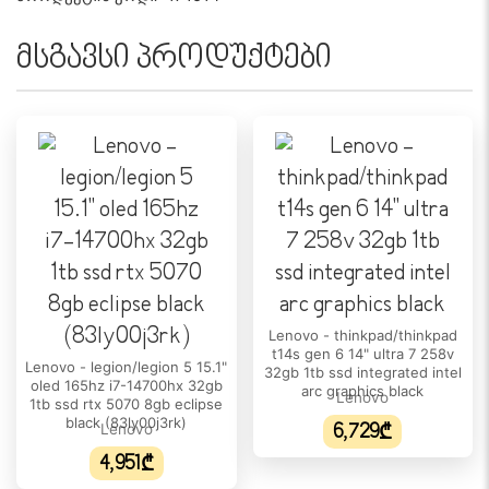
მსგავსი პროდუქტები
Lenovo - thinkpad/thinkpad
t14s gen 6 14" ultra 7 258v
Lenovo - legion/legion 5 15.1"
32gb 1tb ssd integrated intel
oled 165hz i7-14700hx 32gb
arc graphics black
Lenovo
1tb ssd rtx 5070 8gb eclipse
black (83ly00j3rk)
Lenovo
6,729₾
4,951₾