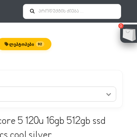
0
ᲚᲔᲞᲢᲝᲞᲔᲑᲘ
92
core 5 120u 16gb 512gb ssd
cs cool silver