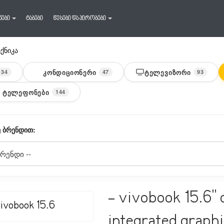
ნები
ტაბები
წესები და პირობები
ექნიკა
ᲙᲝᲜᲓᲘᲪᲘᲝᲜᲔᲠᲘ
ᲢᲔᲚᲔᲕᲘᲖᲝᲠᲘ
34
47
93
 ᲢᲔᲚᲔᲤᲝᲜᲔᲑᲘ
144
 ᲑᲠᲔᲜᲓᲘᲗ:
- vivobook 15.6" 
integrated graphi