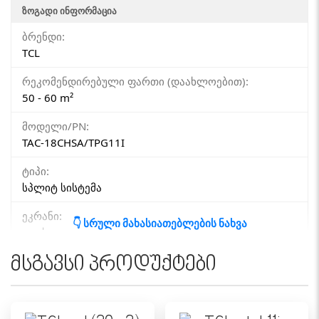
ᲖᲝᲒᲐᲓᲘ ᲘᲜᲤᲝᲠᲛᲐᲪᲘᲐ
ბრენდი:
TCL
რეკომენდირებული ფართი (დაახლოებით):
50 - 60 m²
მოდელი/PN:
TAC-18CHSA/TPG11I
ტიპი:
სპლიტ სისტემა
ეკრანი:
👇 სრული მახასიათებლების ნახვა
დიახ
მსგავსი პროდუქტები
ᲙᲝᲜᲓᲘᲪᲘᲝᲜᲔᲠᲘᲡ ᲞᲐᲠᲐᲛᲔᲢᲠᲔᲑᲘ
გაგრილების სიმძლავრე (BTU):
18000