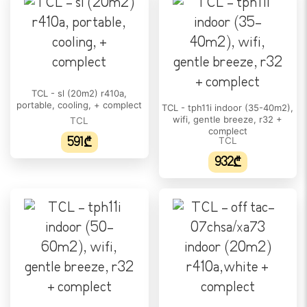
გათბობის სიმძლავრე (BTU):
18000
გაგრილების სიმძლავრე (W):
5275
TCL - sl (20m2) r410a,
გათბობის სიმძლავრე (W):
portable, cooling, + complect
TCL - tph11i indoor (35-40m2),
5422
wifi, gentle breeze, r32 +
TCL
complect
შიდა ბლოკის მაქსიმალური ხმაურის დონე:
591₾
TCL
50
932₾
გარე ხმაურის მაქსიმალური დონე:
54 dB
ᲠᲔᲟᲘᲛᲘ
გაგრილება:
დიახ
ვენტილაცია: