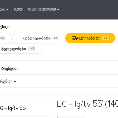
ნები
ტაბები
წესები და პირობები
ექნიკა
ᲙᲝᲜᲓᲘᲪᲘᲝᲜᲔᲠᲘ
ᲢᲔᲚᲔᲕᲘᲖᲝᲠᲘ
35
47
93
 ᲢᲔᲚᲔᲤᲝᲜᲔᲑᲘ
148
 ᲑᲠᲔᲜᲓᲘᲗ:
LG - lg/tv 55"(