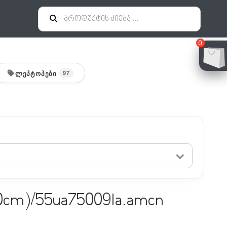
0
ᲚᲔᲞᲢᲝᲞᲔᲑᲘ
97
140cm)/55ua75009la.amcn