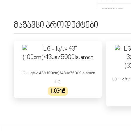
ვოლტაჟი:
ᲔᲙᲠᲐᲜᲘ
მსგავსი პროდუქტები
HDR მხარდაჭ
VRR (Variable 
განათება:
განახლების ს
LG - lg/tv 43"(109cm)/43ua75009la.amcn
გარჩევადობა
LG - lg/t
LG
დიაგონალი:
1,034₾
ეკრანის ტიპი
ᲘᲜᲢᲔᲠᲤᲔᲘᲡᲘ
HDMI: