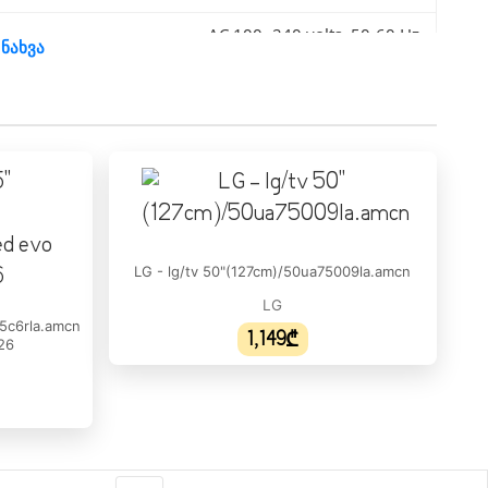
AC 100~240 volts, 50-60 Hz
 ნახვა
HDR10 / HLG
60Hz
Direct LED
60 Hz
LG - lg/tv 50"(127cm)/50ua75009la.amcn
3840 x 2160 (4K)
LG
65c6rla.amcn
43"
1,149₾
026
4K UHD
3