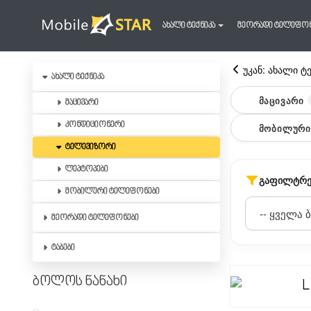
ახალი ტექნიკა
მეორადი ტელეფო
უკან: ახალი ტ
ახალი ტექნიკა
ᲛᲐᲪᲘᲕᲐᲠᲘ
მაცივარი
კონდიციონერი
ᲛᲝᲑᲘᲚᲣᲠᲘ
ტელევიზორი
ლეპტოპები
ᲒᲐᲤᲘᲚᲢᲠᲔ
მობილური ტელეფონები
მეორადი ტელეფონები
ტაბები
ბოლოს ნანახი