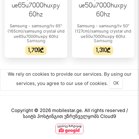
Dolby Vision:
არა
Samsung - samsung/tv 65"
Samsung - samsung/tv 50"
განახლების სიხშირე:
(165cm)/samsung crystal uhd
(127cm)/samsung crystal uhd
120 Hz
ue65u7000huxpy 60hz
ue50u7000huxpy 60hz
Samsung
Samsung
ᲘᲜᲢᲔᲠᲤᲔᲘᲡᲘ
1,709₾
1,310₾
RJ-45 (LAN):
1
We rely on cookies to provide our services. By using our
USB:
services, you agree to our use of cookies.
OK
2 x USB-A
HDMI:
3
Copyright © 2026 mobilestar.ge. All rights reserved /
ᲡᲐᲛᲣᲨᲐᲝ ᲡᲘᲡᲢᲔᲛᲐ
საიტს ჰოსტინგით უზრუნველყობს Cloud9
ოპერაციული სისტემა:
Tizen