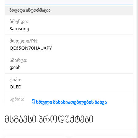
ᲖᲝᲒᲐᲓᲘ ᲘᲜᲤᲝᲠᲛᲐᲪᲘᲐ
ბრენდი:
Samsung
მოდელი/PN:
QE65QN70HAUXPY
სმარტი:
დიახ
ტიპი:
QLED
სერია:
👇 სრული მახასიათებლების ნახვა
QN70H
მსგავსი პროდუქტები
გამოშვების წელი:
2026
ᲔᲙᲠᲐᲜᲘ