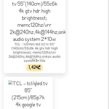
ᲡᲐᲛᲣᲨᲐᲝ ᲡᲘᲡᲢᲔᲛᲐ
ოპერაციული სისტემა:
Google TV
ᲓᲐᲙᲐᲕᲨᲘᲠᲔᲑᲘᲡ ᲨᲔᲡᲐᲫᲚᲔᲑᲚᲝᲑᲐ
Wi-Fi:
დიახ
TCL - tcl/mini led tcl tv 55"
(140cm)/55c6k 4k gtv hdr high
Bluetooth:
brightnesst; memc120hz/vrr
დიახ
2k@240hz,4k@144hz;onkyo audio
TCL
system 2*10w
ᲙᲔᲓᲚᲘᲡ ᲡᲐᲙᲘᲓᲘ
1,424₾
კედელზე დამონტაჟება:
VESA 300 x 300
ᲮᲛᲘᲡ ᲛᲐᲮᲐᲡᲘᲐᲗᲔᲑᲚᲔᲑᲘ
სპიკერების რაოდენობა:
N/A