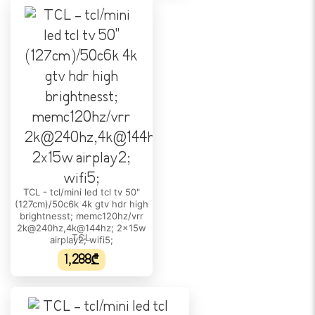
Mini LED
HDR მხარდაჭერა:
HDR 10+
Dolby Vision:
დიახ
განახლების სიხშირე:
120Hz/VRR 144Hz/DLG 288Hz
ᲘᲜᲢᲔᲠᲤᲔᲘᲡᲘ
TCL - tcl/mini led tcl tv 50"
RJ-45 (LAN):
(127cm)/50c6k 4k gtv hdr high
N/A
brightnesst; memc120hz/vrr
2k@240hz,4k@144hz; 2x15w
USB:
TCL
airplay2; wifi5;
N/A
1,288₾
HDMI:
4