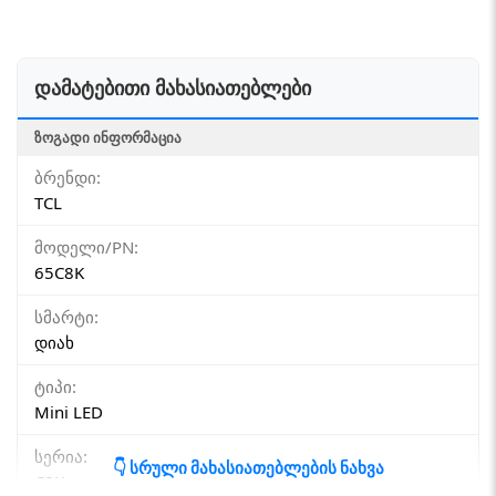
დამატებითი მახასიათებლები
ᲖᲝᲒᲐᲓᲘ ᲘᲜᲤᲝᲠᲛᲐᲪᲘᲐ
ბრენდი:
TCL
მოდელი/PN:
65C8K
სმარტი:
დიახ
ტიპი:
Mini LED
სერია:
👇 სრული მახასიათებლების ნახვა
C8K