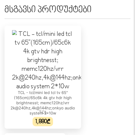
მსგავსი პროდუქტები
გამოშვების წელი:
2025
ᲔᲙᲠᲐᲜᲘ
ეკრანის ფორმატი:
N/A
ეკრანის ტიპი:
LCD
ცვლადი განახლების სიხშირე:
N/A
TCL - tcl/mini led tcl tv 65"
დიაგონალი:
(165cm)/65c6k 4k gtv hdr high
65"
brightnesst; memc120hz/vrr
2k@240hz,4k@144hz;onkyo audio
TCL
გარჩევადობა:
system 2*10w
3840 x 2160 (4K)
1,880₾
განათება: