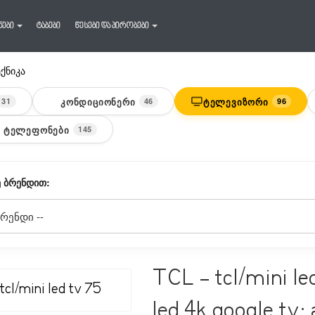
ნები
ტაბები
წესები და პირობები
ექნიკა
ᲙᲝᲜᲓᲘᲪᲘᲝᲜᲔᲠᲘ
ᲢᲔᲚᲔᲕᲘᲖᲝᲠᲘ
31
46
96
 ᲢᲔᲚᲔᲤᲝᲜᲔᲑᲘ
145
 ᲑᲠᲔᲜᲓᲘᲗ:
TCL - tcl/mini l
led 4k google tv