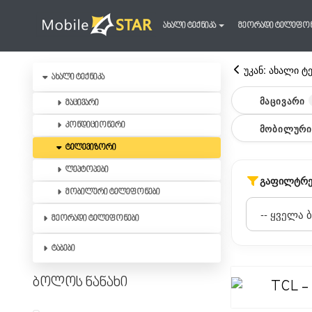
ახალი ტექნიკა
მეორადი ტელეფო
უკან: ახალი ტ
ახალი ტექნიკა
ᲛᲐᲪᲘᲕᲐᲠᲘ
მაცივარი
კონდიციონერი
ᲛᲝᲑᲘᲚᲣᲠᲘ
ტელევიზორი
ლეპტოპები
ᲒᲐᲤᲘᲚᲢᲠᲔ
მობილური ტელეფონები
მეორადი ტელეფონები
ტაბები
ბოლოს ნანახი