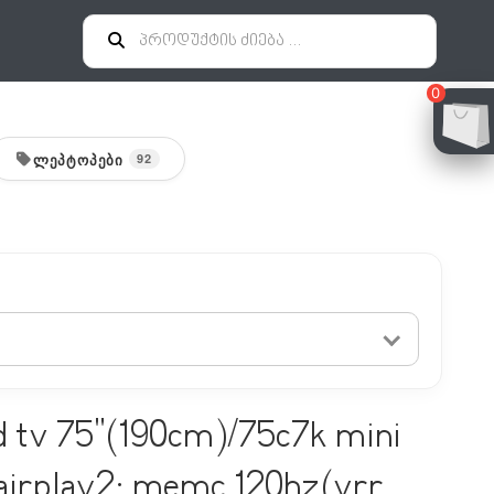
0
ᲚᲔᲞᲢᲝᲞᲔᲑᲘ
92
ed tv 75"(190cm)/75c7k mini
; airplay2; memc 120hz(vrr