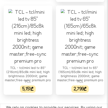
178º/178º
სიკაშკაშე:
300 nits
ᲘᲜᲢᲔᲠᲤᲔᲘᲡᲘ
HDMI:
დიახ
ᲡᲐᲛᲣᲨᲐᲝ ᲡᲘᲡᲢᲔᲛᲐ
ოპერაციული სისტემა:
Google TV
TCL - tcl/mini led tv 85"
TCL - tcl/mini led tv 65"
(216cm)/85c8k mini led; high
(165cm)/65c8k mini led; high
ᲓᲐᲙᲐᲕᲨᲘᲠᲔᲑᲘᲡ ᲨᲔᲡᲐᲫᲚᲔᲑᲚᲝᲑᲐ
brightness 2000nit; game
brightness 2000nit; game
master;free-sync premium pro
master;free-sync premium pro
TCL
TCL
Bluetooth:
5.3
5,151₾
2,799₾
Wi-Fi:
დიახ
We rely on cookies to provide our services. By using our