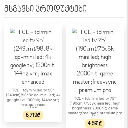
1920 x 1080 (Full HD)
მსგავსი პროდუქტები
ეკრანის ტიპი:
VA
ეკრანის ფორმატი:
16 : 9
განახლების სიხშირე:
60 Hz
ფერების რაოდენობა:
16.7M
HDR მხარდაჭერა:
TCL - tcl/mini led tv 98"
(249cm)/98c8k qd-mini led; 4k
HDR10
TCL - tcl/mini led tv 75"
google tv; 1300nit; 144hz vrr;
(190cm)/75c8k mini led; high
imax enhanced
TCL
სტატიკური კონტრასტულობის კოეფიციენტი:
brightness 2000nit; game
master;free-sync premium pro
4000:1
6,719₾
TCL
4,591₾
ხედვის კუთხე: