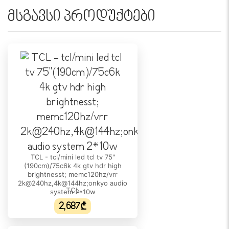
3840 x 2160 (4K)
მსგავსი პროდუქტები
ეკრანის ფორმატი:
16 : 9
განახლების სიხშირე:
144 Hz
DCI-P3 ფერთა დიაპაზონი:
93%
HDR მხარდაჭერა:
HDR10+
TCL - tcl/mini led tcl tv 75"
სტატიკური კონტრასტულობის კოეფიციენტი:
(190cm)/75c6k 4k gtv hdr high
5000:1
brightnesst; memc120hz/vrr
2k@240hz,4k@144hz;onkyo audio
TCL
ეკრანის დაყოვნების დრო:
system 2*10w
6.5 ms
2,687₾
ხედვის კუთხე: