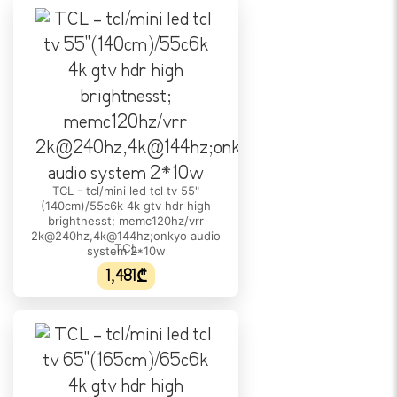
178º/178º
ᲘᲜᲢᲔᲠᲤᲔᲘᲡᲘ
HDMI:
HDMI2.1
ᲡᲐᲛᲣᲨᲐᲝ ᲡᲘᲡᲢᲔᲛᲐ
ოპერაციული სისტემა:
Google TV
TCL - tcl/mini led tcl tv 55"
(140cm)/55c6k 4k gtv hdr high
ᲓᲐᲙᲐᲕᲨᲘᲠᲔᲑᲘᲡ ᲨᲔᲡᲐᲫᲚᲔᲑᲚᲝᲑᲐ
brightnesst; memc120hz/vrr
2k@240hz,4k@144hz;onkyo audio
Bluetooth:
TCL
system 2*10w
5.4
1,481₾
Wi-Fi:
დიახ
ᲙᲔᲓᲚᲘᲡ ᲡᲐᲙᲘᲓᲘ
კედელზე დამონტაჟება: