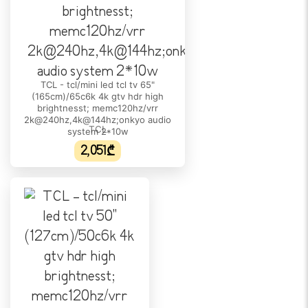
VESA 600 x 500
ᲮᲛᲘᲡ ᲛᲐᲮᲐᲡᲘᲐᲗᲔᲑᲚᲔᲑᲘ
სპიკერის სიმძლავრე:
2 x 10W + 20W
TCL - tcl/mini led tcl tv 65"
(165cm)/65c6k 4k gtv hdr high
Dolby Atmos:
brightnesst; memc120hz/vrr
დიახ
2k@240hz,4k@144hz;onkyo audio
TCL
system 2*10w
ხმით დაკავშირება:
2,051₾
დიახ
ᲖᲝᲛᲔᲑᲘ
ზომები სადგამთან ერთად:
128.5 x 217.8 x 42 cm
ზომები სადგამის გარეშე:
124.7 x 217.8 x 6.4 cm
ᲬᲝᲜᲐ