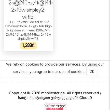
წონა სადგამით:
51.8 Kg
წონა სადგამის გარეშე:
TCL - tcl/mini led tcl tv 50"
50.8 Kg
(127cm)/50c6k 4k gtv hdr high
brightnesst; memc120hz/vrr
2k@240hz,4k@144hz; 2x15w
ᲤᲔᲠᲘ
TCL
airplay2; wifi5;
ფერი:
1,288₾
შავი
ᲓᲘᲡᲢᲐᲜᲪᲘᲣᲠᲘ ᲛᲐᲠᲗᲕᲐ
We rely on cookies to provide our services. By using our
დისტანციური მართვა:
services, you agree to our use of cookies.
OK
დიახ
ᲒᲐᲠᲐᲜᲢᲘᲐ
გარანტია ფიზიკური პირისთვის:
Copyright © 2026 mobilestar.ge. All rights reserved /
24 თვე
საიტს ჰოსტინგით უზრუნველყობს Cloud9