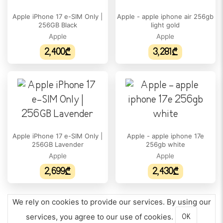
6.30 inches
Apple iPhone 17 e-SIM Only |
Apple - apple iphone air 256gb
256GB Black
light gold
ტექნიკური მახასიათებლები
Apple
Apple
2,400₾
3,281₾
Bluetooth:
6
IP დაცვა :
IP68
SIM ბარათი:
Apple iPhone 17 e-SIM Only |
Apple - apple iphone 17e
256GB Lavender
256gb white
e-SIM Only
Apple
Apple
სტერეო სპიკერი:
2,699₾
2,430₾
Yes
E-SIM:
We rely on cookies to provide our services. By using our
Yes
services, you agree to our use of cookies.
OK