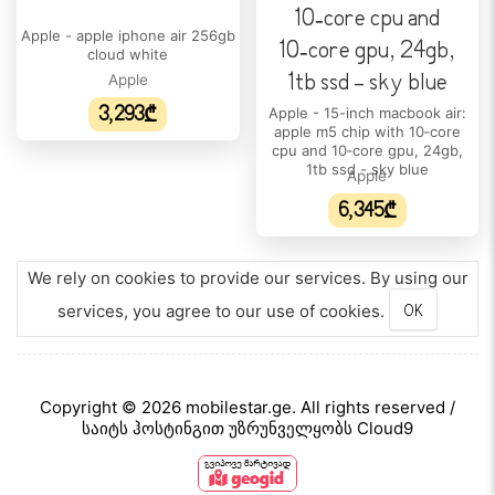
Apple - apple iphone air 256gb
cloud white
Apple
3,293₾
Apple - 15-inch macbook air:
apple m5 chip with 10‑core
cpu and 10‑core gpu, 24gb,
1tb ssd - sky blue
Apple
6,345₾
We rely on cookies to provide our services. By using our
services, you agree to our use of cookies.
OK
Copyright © 2026 mobilestar.ge. All rights reserved /
საიტს ჰოსტინგით უზრუნველყობს Cloud9