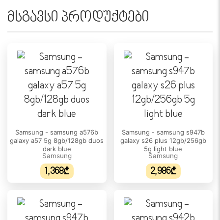
5G დიახ
მსგავსი პროდუქტები
eSIM დიახ
ეკრანი
დიაგონალი 6.7''
გარჩევადობა 1080 x 2340
სენსორული ეკრანი დიახ
HDR მხარდაჭერა დიახ
ეკრანის ფორმატი 19.5:9
Samsung - samsung a576b
Samsung - samsung s947b
galaxy a57 5g 8gb/128gb duos
galaxy s26 plus 12gb/256gb
ეკრანის ტიპი Super AMOLED
dark blue
5g light blue
Samsung
Samsung
განახლების სიხშირე 120 Hz
1,368₾
2,986₾
პიქსელი თითოეულ ინჩზე 385 ppi
ფერების რაოდენობა N/A
სიკაშკაშე 1900 nits (peak)