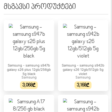
მსგავსი პროდუქტები
Samsung - samsung s947b
Samsung - samsung s942b
galaxy s26 plus 12gb/256gb
galaxy s26 12gb/512gb 5g
5g black
violet
Samsung
Samsung
3,068₾
3,168₾