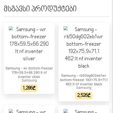
მსგავსი პროდუქტები
Samsung - wr bottom-freezer
178x59.5x66 290 lt nf
Samsung - rb50dg602eb1wr
inventer silver
bottom-freezer 192x75.9x71.1
Samsung
462 lt nf inventer black
1,286₾
Samsung
2,526₾